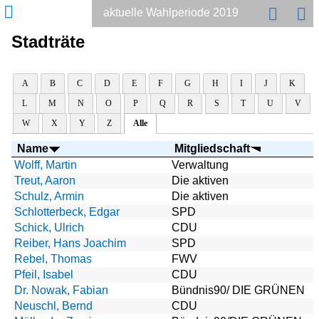
aktuelle Wahlperiode 2019
Stadträte
A
B
C
D
E
F
G
H
I
J
K
L
M
N
O
P
Q
R
S
T
U
V
W
X
Y
Z
Alle
Name
Mitgliedschaft
Wolff, Martin
Verwaltung
Treut, Aaron
Die aktiven
Schulz, Armin
Die aktiven
Schlotterbeck, Edgar
SPD
Schick, Ulrich
CDU
Reiber, Hans Joachim
SPD
Rebel, Thomas
FWV
Pfeil, Isabel
CDU
Dr. Nowak, Fabian
Bündnis90/ DIE GRÜNEN
Neuschl, Bernd
CDU