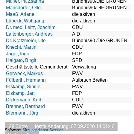
Müller, Ira Zsarina
Bündnis90/DIE GRÜNEN
Mansdörfer, Otto
Bündnis90/DIE GRÜNEN
Maaß, Ariane
die aktiven
Lübeck, Wolfgang
die aktiven
Dr. med. Leitz, Joachim
CDU
Laitenberger, Andreas
AfD
Dr. Kratzmeier, Ute
Bündnis90 /Die GRÜNEN
Knecht, Martin
CDU
Jäger, Ingo
FDP
Halgato, Birgit
SPD
Geschäftsstelle Gemeinderat
Verwaltung
Gerweck, Markus
FWV
Fülberth, Hermann
Aufbruch Bretten
Elskamp, Sibille
FWV
Elskamp, Jan
FDP
Dickemann, Kurt
CDU
Brenner, Bernhard
FWV
Biermann, Jörg
die aktiven
28 Sätze
letzte Änderung: 07.09.2020 14:01:40
Software:
Sitzungsdienst
Session