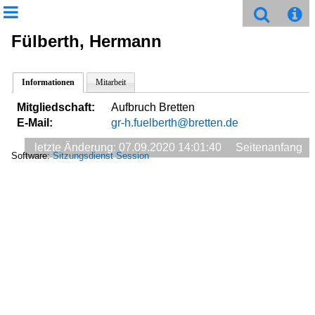
Fülberth, Hermann
Informationen
Mitarbeit
Mitgliedschaft:
Aufbruch Bretten
E-Mail:
gr-h.fuelberth@bretten.de
letzte Änderung: 07.09.2020 14:01:40
Seitenanfang
Software:
Sitzungsdienst
Session