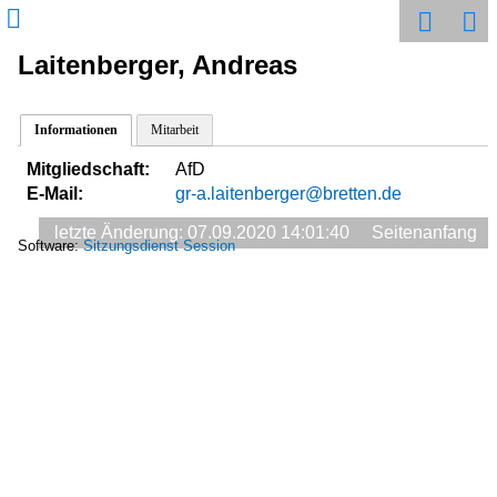
Laitenberger, Andreas
Informationen
Mitarbeit
Mitgliedschaft:
AfD
E-Mail:
gr-a.laitenberger@bretten.de
letzte Änderung: 07.09.2020 14:01:40
Seitenanfang
Software:
Sitzungsdienst
Session