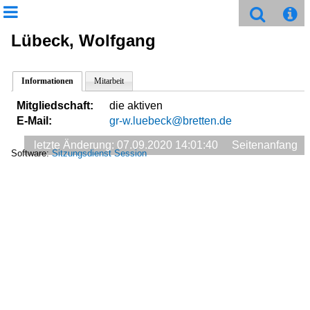
Lübeck, Wolfgang
Informationen
Mitarbeit
Mitgliedschaft:
die aktiven
E-Mail:
gr-w.luebeck@bretten.de
letzte Änderung: 07.09.2020 14:01:40
Seitenanfang
Software:
Sitzungsdienst
Session