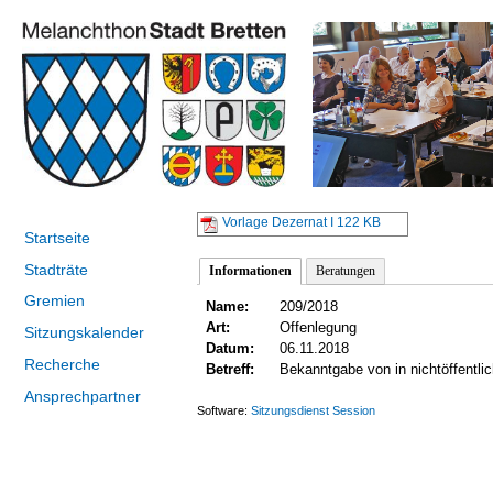
Vorlage Dezernat I
122 KB
Startseite
Stadträte
Informationen
Beratungen
Gremien
Name:
209/2018
Art:
Offenlegung
Sitzungskalender
Datum:
06.11.2018
Recherche
Betreff:
Bekanntgabe von in nichtöffentl
Ansprechpartner
Software:
Sitzungsdienst
Session