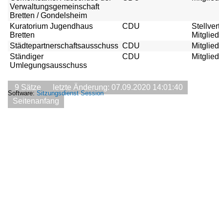
Verwaltungsgemeinschaft
Bretten / Gondelsheim
Kuratorium Jugendhaus
CDU
Stellve
Bretten
Mitglied
Städtepartnerschaftsausschuss
CDU
Mitglied
Ständiger
CDU
Mitglied
Umlegungsausschuss
9 Sätze
letzte Änderung: 07.09.2020 14:01:40
Software:
Sitzungsdienst
Session
Seitenanfang