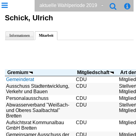
aktuelle Wahlperiode 2019
Schick, Ulrich
Informationen
Mitarbeit
Gremium
Mitgliedschaft
Art der
Gemeinderat
CDU
Mitglied
Ausschuss Stadtentwicklung,
CDU
Stellve
Verkehr und Bauen
Mitglied
Personalausschuss
CDU
Mitglied
Abwasserverband "Weißach-
CDU
Stellve
und Oberes Saalbachtal"
Mitglied
Bretten
Aufsichtsrat Kommunalbau
CDU
Mitglied
GmbH Bretten
Gemeinsamer Ausschuss der
CDU
Mitglied