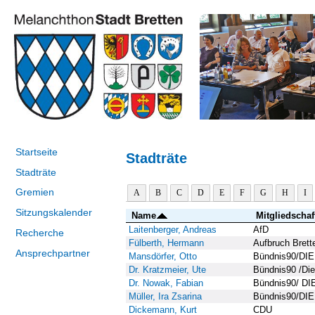
Startseite
Stadträte
Stadträte
Gremien
A
B
C
D
E
F
G
H
I
Sitzungskalender
Name
Mitgliedschaf
Laitenberger, Andreas
AfD
Recherche
Fülberth, Hermann
Aufbruch Brett
Ansprechpartner
Mansdörfer, Otto
Bündnis90/DI
Dr. Kratzmeier, Ute
Bündnis90 /D
Dr. Nowak, Fabian
Bündnis90/ D
Müller, Ira Zsarina
Bündnis90/DI
Dickemann, Kurt
CDU