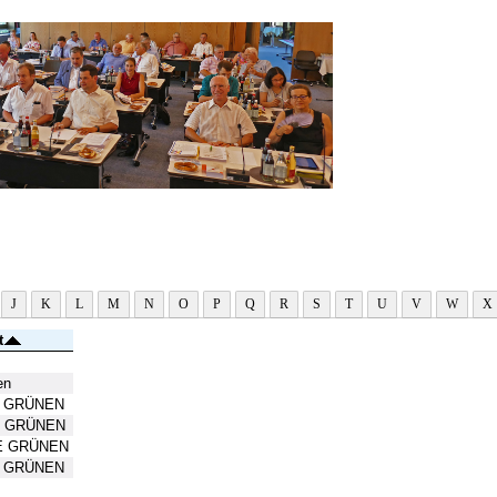
J
K
L
M
N
O
P
Q
R
S
T
U
V
W
X
t
en
E GRÜNEN
ie GRÜNEN
IE GRÜNEN
E GRÜNEN