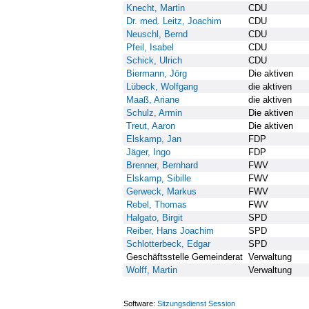
Knecht, Martin
CDU
Dr. med. Leitz, Joachim
CDU
Neuschl, Bernd
CDU
Pfeil, Isabel
CDU
Schick, Ulrich
CDU
Biermann, Jörg
Die aktiven
Lübeck, Wolfgang
die aktiven
Maaß, Ariane
die aktiven
Schulz, Armin
Die aktiven
Treut, Aaron
Die aktiven
Elskamp, Jan
FDP
Jäger, Ingo
FDP
Brenner, Bernhard
FWV
Elskamp, Sibille
FWV
Gerweck, Markus
FWV
Rebel, Thomas
FWV
Halgato, Birgit
SPD
Reiber, Hans Joachim
SPD
Schlotterbeck, Edgar
SPD
Geschäftsstelle Gemeinderat
Verwaltung
Wolff, Martin
Verwaltung
Software:
Sitzungsdienst
Session