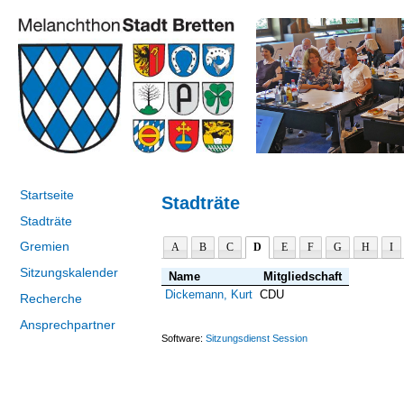
Startseite
Stadträte
Stadträte
Gremien
A
B
C
D
E
F
G
H
I
Sitzungskalender
Name
Mitgliedschaft
Dickemann, Kurt
CDU
Recherche
Ansprechpartner
Software:
Sitzungsdienst
Session