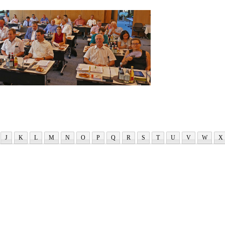
J
K
L
M
N
O
P
Q
R
S
T
U
V
W
X