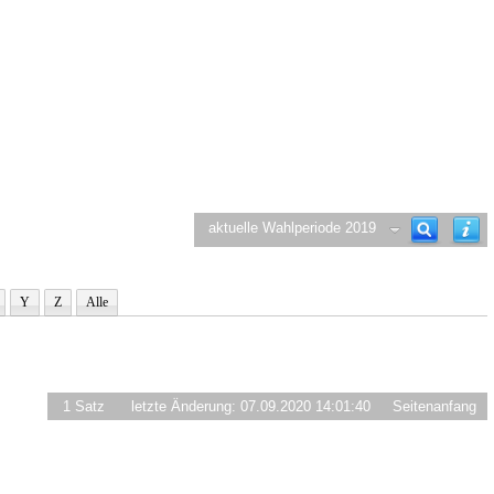
aktuelle Wahlperiode 2019
Y
Z
Alle
1 Satz
letzte Änderung: 07.09.2020 14:01:40
Seitenanfang