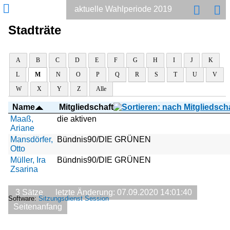
aktuelle Wahlperiode 2019
Stadträte
A
B
C
D
E
F
G
H
I
J
K
L
M
N
O
P
Q
R
S
T
U
V
W
X
Y
Z
Alle
Name
Mitgliedschaft
Maaß,
die aktiven
Ariane
Mansdörfer,
Bündnis90/DIE GRÜNEN
Otto
Müller, Ira
Bündnis90/DIE GRÜNEN
Zsarina
3 Sätze
letzte Änderung: 07.09.2020 14:01:40
Software:
Sitzungsdienst
Session
Seitenanfang