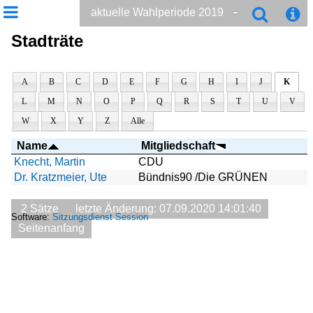
aktuelle Wahlperiode 2019
Stadträte
A
B
C
D
E
F
G
H
I
J
K
L
M
N
O
P
Q
R
S
T
U
V
W
X
Y
Z
Alle
Name
Mitgliedschaft
Knecht, Martin
CDU
Dr. Kratzmeier, Ute
Bündnis90 /Die GRÜNEN
2 Sätze
letzte Änderung: 07.09.2020 14:01:40
Software:
Sitzungsdienst
Session
Seitenanfang